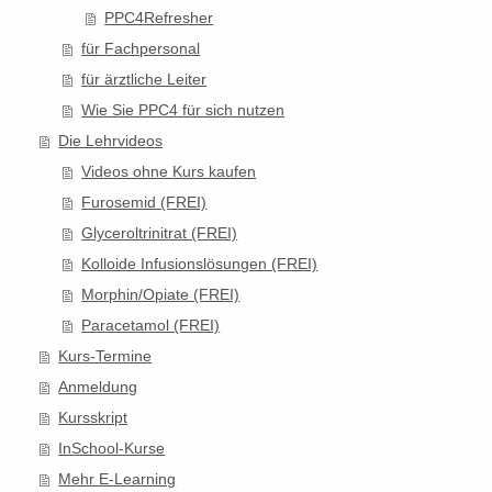
PPC4Refresher
für Fachpersonal
für ärztliche Leiter
Wie Sie PPC4 für sich nutzen
Die Lehrvideos
Videos ohne Kurs kaufen
Furosemid (FREI)
Glyceroltrinitrat (FREI)
Kolloide Infusionslösungen (FREI)
Morphin/Opiate (FREI)
Paracetamol (FREI)
Kurs-Termine
Anmeldung
Kursskript
InSchool-Kurse
Mehr E-Learning