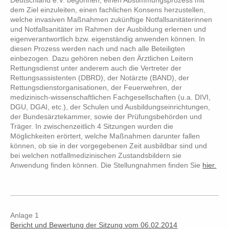
Deutschland e.V. begonnen, einen Abstimmungsprozess mit
dem Ziel einzuleiten, einen fachlichen Konsens herzustellen,
welche invasiven Maßnahmen zukünftige Notfallsanitäterinnen
und Notfallsanitäter im Rahmen der Ausbildung erlernen und
eigenverantwortlich bzw. eigenständig anwenden können. In
diesen Prozess werden nach und nach alle Beteiligten
einbezogen. Dazu gehören neben den Ärztlichen Leitern
Rettungsdienst unter anderem auch die Vertreter der
Rettungsassistenten (DBRD), der Notärzte (BAND), der
Rettungsdienstorganisationen, der Feuerwehren, der
medizinisch-wissenschaftlichen Fachgesellschaften (u.a. DIVI,
DGU, DGAI, etc.), der Schulen und Ausbildungseinrichtungen,
der Bundesärztekammer, sowie der Prüfungsbehörden und
Träger. In zwischenzeitlich 4 Sitzungen wurden die
Möglichkeiten erörtert, welche Maßnahmen darunter fallen
können, ob sie in der vorgegebenen Zeit ausbildbar sind und
bei welchen notfallmedizinischen Zustandsbildern sie
Anwendung finden können. Die Stellungnahmen finden Sie
hier.
Anlage 1
Bericht und Bewertung der Sitzung vom 06.02.2014